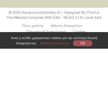
©
2026
KarakostasDistillery.gr
| Designed By:
FindUs
The Website Complies With
EAA
- WCAG 2.1 At Level AAA
Όροι χρήσης
Δήλωση Απορρήτου
Πνευματικά Δικαιώματα
Cookies
Αυτή η σελίδα χρησιμοποιεί cookies για την καλύτερη δυνατή
OK
πλοήγησή σας.
Μάθετε περισσότερα